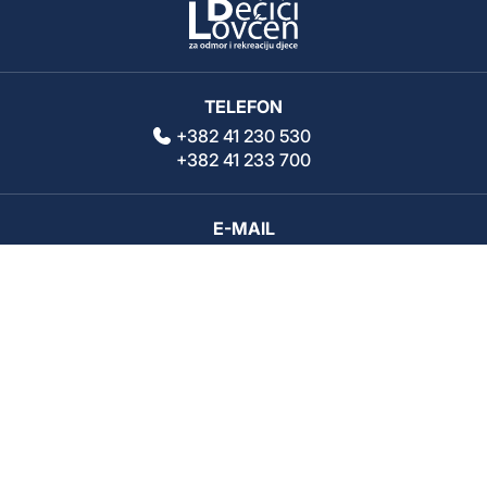
TELEFON
+382 41 230 530
+382 41 233 700
E-MAIL
info@ivanovakorita.com
DRUŠTVENE MREŽE
Politika privatnosti
Kolačići
O nama
Copyright © 2026 Ju Lovcen Bečići. All Rights reserved. Powered by
Web Center
.